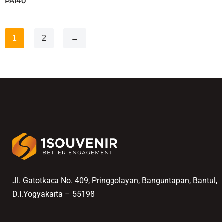
PA140
1
2
→
Jl. Gatotkaca No. 409, Pringgolayan, Banguntapan, Bantul,
D.I.Yogyakarta – 55198