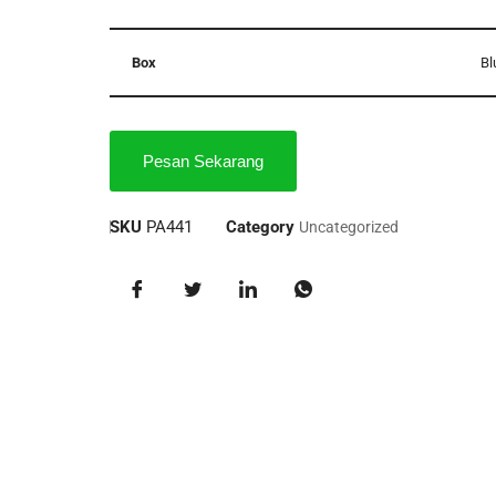
Box
Bl
Pesan Sekarang
SKU
PA441
Category
Uncategorized