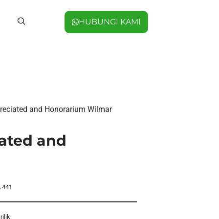
HUBUNGI KAMI
ppreciated and Honorarium Wilmar
iated and
 441
rilik