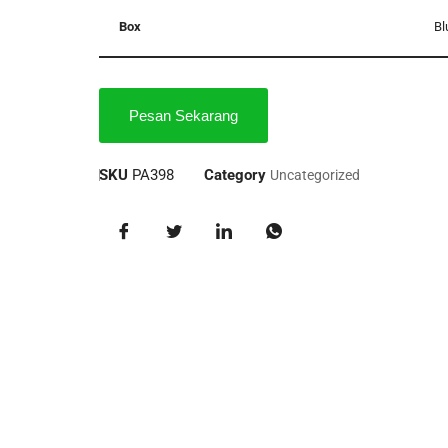
Box
Bl
Pesan Sekarang
SKU
PA398
Category
Uncategorized