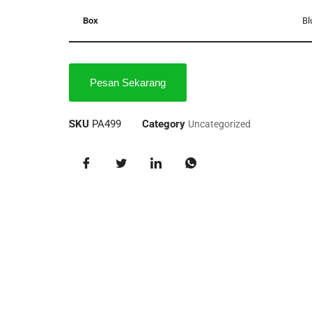
Box
Bl
Pesan Sekarang
SKU
PA499
Category
Uncategorized