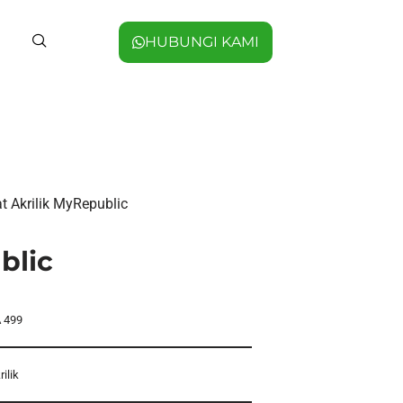
HUBUNGI KAMI
t Akrilik MyRepublic
blic
 499
rilik