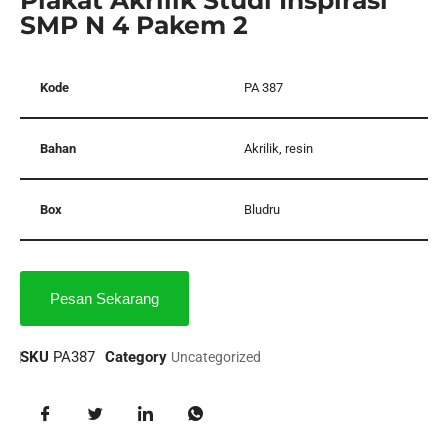
SMP N 4 Pakem 2
Kode
PA 387
Bahan
Akrilik, resin
Box
Bludru
Pesan Sekarang
SKU
PA387
Category
Uncategorized