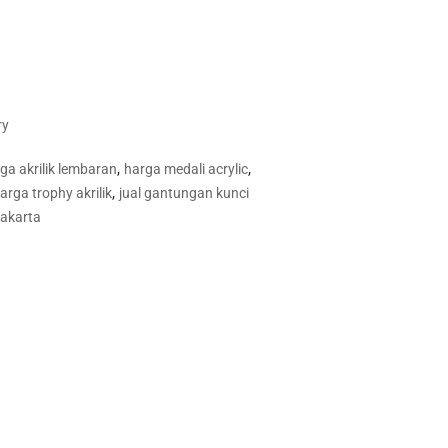
ry
,
,
ga akrilik lembaran
harga medali acrylic
,
arga trophy akrilik
jual gantungan kunci
 jakarta