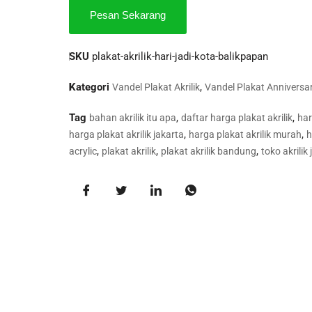
Pesan Sekarang
SKU
plakat-akrilik-hari-jadi-kota-balikpapan
Kategori
,
Vandel Plakat Akrilik
Vandel Plakat Anniversa
Tag
,
,
bahan akrilik itu apa
daftar harga plakat akrilik
har
,
,
harga plakat akrilik jakarta
harga plakat akrilik murah
h
,
,
,
acrylic
plakat akrilik
plakat akrilik bandung
toko akrilik