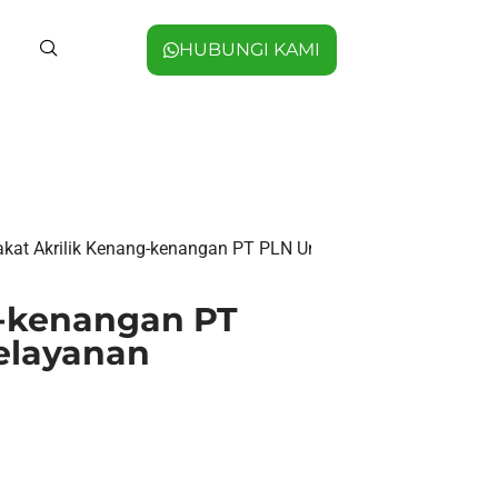
HUBUNGI KAMI
akat Akrilik Kenang-kenangan PT PLN Unit Pelaksana Pelayana
g-kenangan PT
elayanan