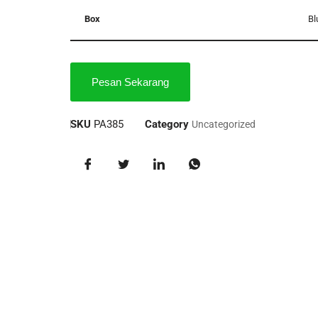
Box
Bl
Pesan Sekarang
SKU
PA385
Category
Uncategorized