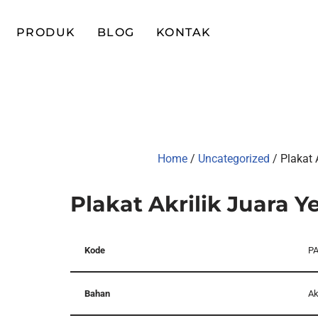
PRODUK
BLOG
KONTAK
Home
/
Uncategorized
/ Plakat 
Plakat Akrilik Juara Ye
Kode
PA
Bahan
Ak